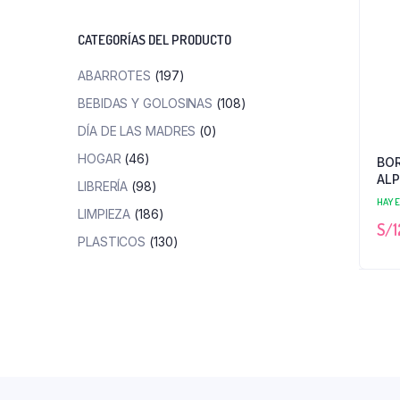
mínimo
máximo
CATEGORÍAS DEL PRODUCTO
ABARROTES
(197)
BEBIDAS Y GOLOSINAS
(108)
DÍA DE LAS MADRES
(0)
HOGAR
(46)
BO
ALP
LIBRERÍA
(98)
HAY 
LIMPIEZA
(186)
S/
1
PLASTICOS
(130)