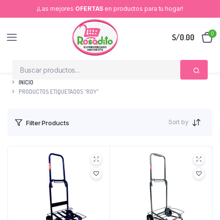
¡Las mejores
OFERTAS
en productos para tu hogar!
0
S/
0.00
INICIO
PRODUCTOS ETIQUETADOS “ROY”
Sort by
Filter Products