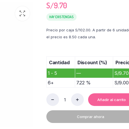
S/
9.70
HAY EXISTENCIAS
Precio por caja S/102.00. A partir de 6 unidad
el precio es 8.50 cada una.
Cantidad
Discount (%)
Preci
1 - 5
—
S/
9.70
6+
7.22 %
S/
9.00
Añadir al carrito
ACEITE
PRIMOR
VEGETAL
Comprar ahora
900
ML