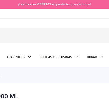
¡Las mejores
OFERTAS
en productos para tu hogar!
ABARROTES
BEBIDAS Y GOLOSINAS
HOGAR
L
900 ML