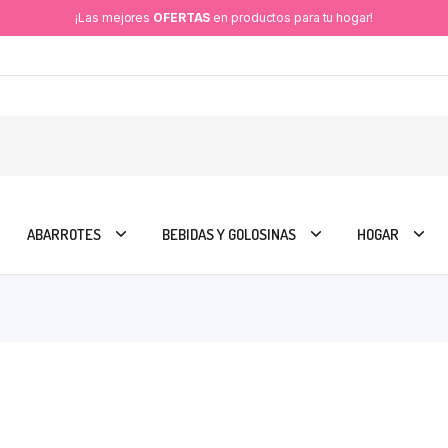
¡Las mejores
OFERTAS
en productos para tu hogar!
ABARROTES
BEBIDAS Y GOLOSINAS
HOGAR