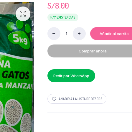
S/
8.00
HAY EXISTENCIAS
Añadir al carrito
ARENA
PARA
GATO
Comprar ahora
5
KG
quantity
Pedir por WhatsApp
AÑADIR A LA LISTA DE DESEOS