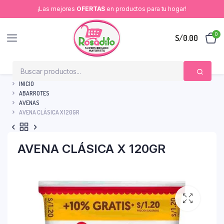
¡Las mejores
OFERTAS
en productos para tu hogar!
0
S/
0.00
INICIO
ABARROTES
AVENAS
AVENA CLÁSICA X 120GR
AVENA CLÁSICA X 120GR