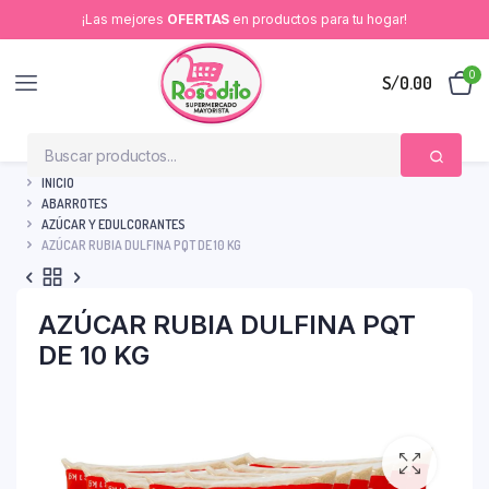
¡Las mejores
OFERTAS
en productos para tu hogar!
0
S/
0.00
INICIO
ABARROTES
AZÚCAR Y EDULCORANTES
AZÚCAR RUBIA DULFINA PQT DE 10 KG
AZÚCAR RUBIA DULFINA PQT
DE 10 KG