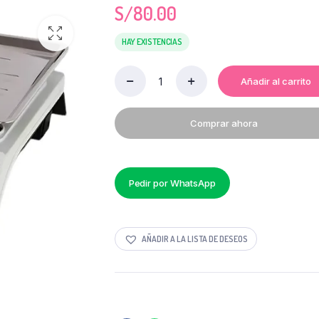
S/
80.00
HAY EXISTENCIAS
Añadir al carrito
BALANZA
ELECTRÓNICA
SIN
Comprar ahora
TORRE
40KG
quantity
Pedir por WhatsApp
AÑADIR A LA LISTA DE DESEOS