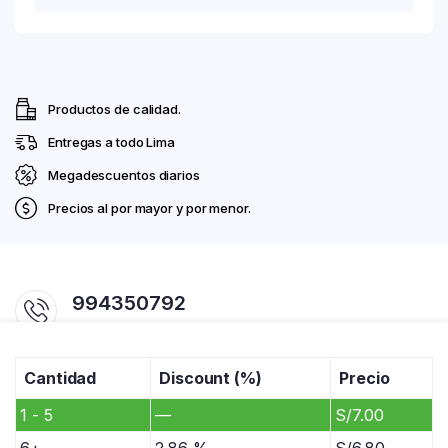
Productos de calidad.
Entregas a todo Lima
Megadescuentos diarios
Precios al por mayor y por menor.
994350792
Horario 7:00am - 07:00pm
Cantidad
Discount (%)
Precio
comercialrosadito@gmail.com / ventas@rosadito.com.pe
Av. La Cultura 701. Pasaje Chanchamayo #1. Mercado Productores De
1 - 5
—
S/
7.00
Santa Anita.