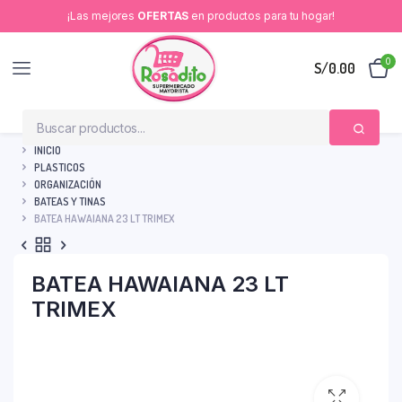
¡Las mejores
OFERTAS
en productos para tu hogar!
0
S/
0.00
INICIO
PLASTICOS
ORGANIZACIÓN
BATEAS Y TINAS
BATEA HAWAIANA 23 LT TRIMEX
BATEA HAWAIANA 23 LT
TRIMEX