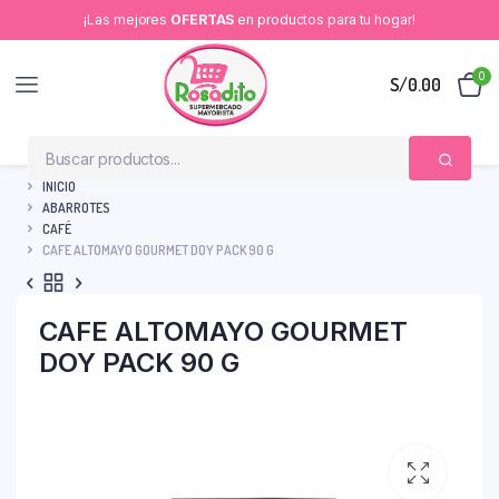
¡Las mejores
OFERTAS
en productos para tu hogar!
0
S/
0.00
INICIO
ABARROTES
CAFÉ
CAFE ALTOMAYO GOURMET DOY PACK 90 G
CAFE ALTOMAYO GOURMET
DOY PACK 90 G