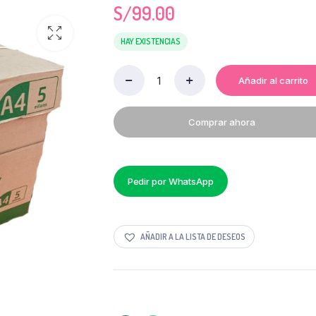
S/
99.00
HAY EXISTENCIAS
Añadir al carrito
CAJA
DE
PAPEL
Comprar ahora
BOND
KEROCOPY
A-
4
75
Pedir por WhatsApp
GR
10
PAQUETES
DE
AÑADIR A LA LISTA DE DESEOS
500
UNI
quantity