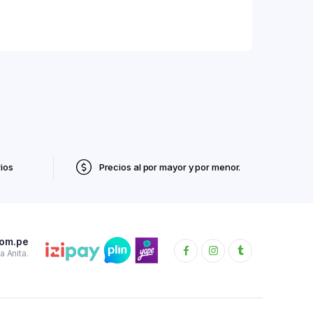
ios
Precios al por mayor y por menor.
com.pe
 Anita.