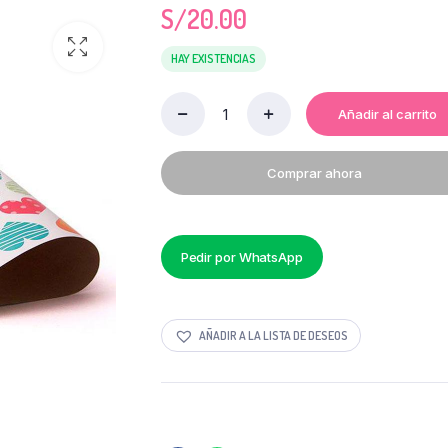
S/
20.00
HAY EXISTENCIAS
Añadir al carrito
CARTULINA
PLASTIFICADA
CON
Comprar ahora
DISEÑO
X
12
UNI
quantity
Pedir por WhatsApp
AÑADIR A LA LISTA DE DESEOS