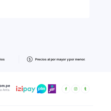
ios
Precios al por mayor y por menor.
com.pe
 Anita.