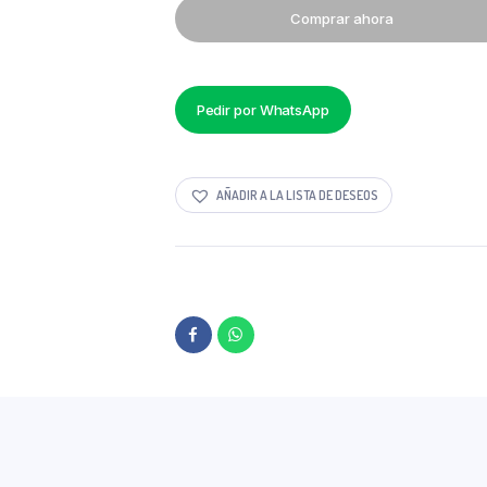
TREBOL
Comprar ahora
JOR
PLAST
PRECIO
POR
MAYOR
Pedir por WhatsApp
quantity
AÑADIR A LA LISTA DE DESEOS