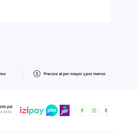
ios
Precios al por mayor y por menor.
com.pe
 Anita.