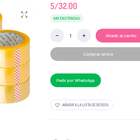
S/
32.00
HAY EXISTENCIAS
Añadir al carrito
CINTA
DE
EMBALAJE
Comprar ahora
100
YDS
SHIFU
TAPE
X
Pedir por WhatsApp
12
UNI
quantity
AÑADIR A LA LISTA DE DESEOS