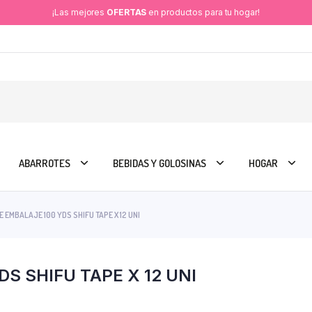
¡Las mejores
OFERTAS
en productos para tu hogar!
ABARROTES
BEBIDAS Y GOLOSINAS
HOGAR
E EMBALAJE 100 YDS SHIFU TAPE X 12 UNI
DS SHIFU TAPE X 12 UNI