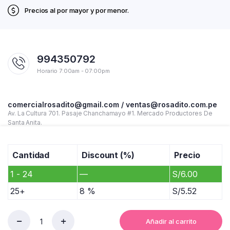
Precios al por mayor y por menor.
994350792
Horario 7:00am - 07:00pm
comercialrosadito@gmail.com / ventas@rosadito.com.pe
Av. La Cultura 701. Pasaje Chanchamayo #1. Mercado Productores De
Santa Anita.
Cantidad
Discount (%)
Precio
1 - 24
—
S/
6.00
25+
8 %
S/
5.52
Añadir al carrito
CUADERNO
Copyright 2023 © Rosadito - Todos los derechos reservados