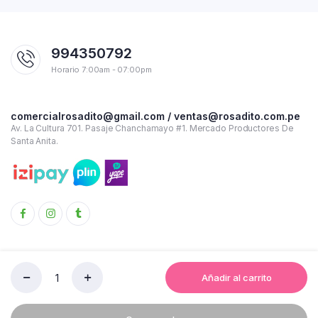
994350792
Horario 7:00am - 07:00pm
comercialrosadito@gmail.com / ventas@rosadito.com.pe
Av. La Cultura 701. Pasaje Chanchamayo #1. Mercado Productores De
Santa Anita.
Añadir al carrito
CUADERNO
Copyright 2023 © Rosadito - Todos los derechos reservados
A4
ALPHA
Términos y condiciones de uso
Política de Privacidad