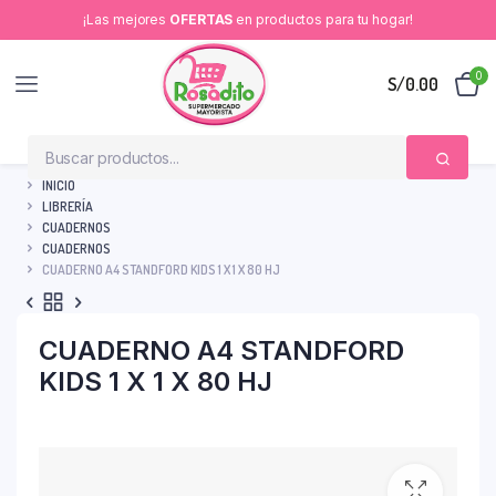
¡Las mejores
OFERTAS
en productos para tu hogar!
0
S/
0.00
INICIO
LIBRERÍA
CUADERNOS
CUADERNOS
CUADERNO A4 STANDFORD KIDS 1 X 1 X 80 HJ
CUADERNO A4 STANDFORD
KIDS 1 X 1 X 80 HJ