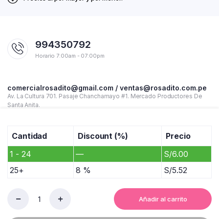
994350792
Horario 7:00am - 07:00pm
comercialrosadito@gmail.com / ventas@rosadito.com.pe
Av. La Cultura 701. Pasaje Chanchamayo #1. Mercado Productores De
Santa Anita.
Cantidad
Discount (%)
Precio
1 - 24
—
S/
6.00
25+
8 %
S/
5.52
Añadir al carrito
CUADERNO
Copyright 2023 © Rosadito - Todos los derechos reservados
A4