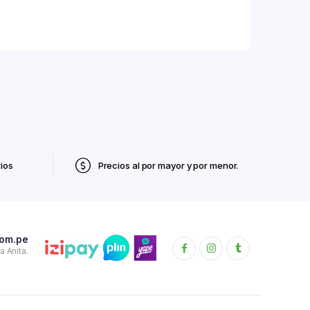
ios
Precios al por mayor y por menor.
com.pe
 Anita.