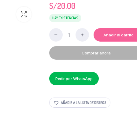
S/
20.00
HAY EXISTENCIAS
Añadir al carrito
CUCHARA
DE
MESA
Comprar ahora
COMERCIAL
TRIPLE
UNO
X
12
Pedir por WhatsApp
UNI
quantity
AÑADIR A LA LISTA DE DESEOS