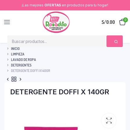
¡Las mejores
OFERTAS
en productos para tu hogar!
0
S/
0.00
INICIO
LIMPIEZA
LAVADO DE ROPA
DETERGENTES
DETERGENTE DOFFI X 140GR
DETERGENTE DOFFI X 140GR