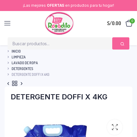
¡Las mejores
OFERTAS
en productos para tu hogar!
0
S/
0.00
INICIO
LIMPIEZA
LAVADO DE ROPA
DETERGENTES
DETERGENTE DOFFI X 4KG
DETERGENTE DOFFI X 4KG