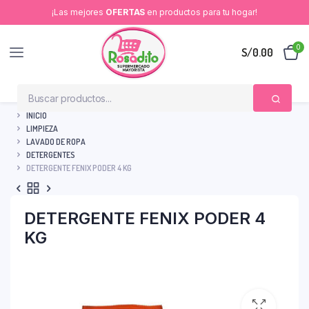
¡Las mejores
OFERTAS
en productos para tu hogar!
0
S/
0.00
INICIO
LIMPIEZA
LAVADO DE ROPA
DETERGENTES
DETERGENTE FENIX PODER 4 KG
DETERGENTE FENIX PODER 4
KG