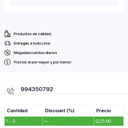
Productos de calidad.
Entregas a todo Lima
Megadescuentos diarios
Precios al por mayor y por menor.
994350792
Horario 7:00am - 07:00pm
Cantidad
Discount (%)
Precio
comercialrosadito@gmail.com / ventas@rosadito.com.pe
Av. La Cultura 701. Pasaje Chanchamayo #1. Mercado Productores De
1 - 3
—
S/
21.00
Santa Anita.