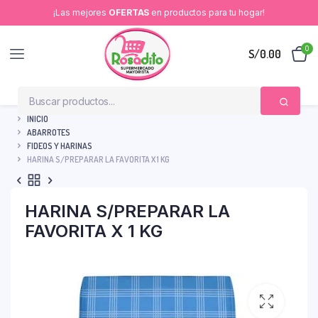
¡Las mejores
OFERTAS
en productos para tu hogar!
0
S/
0.00
INICIO
ABARROTES
FIDEOS Y HARINAS
HARINA S/PREPARAR LA FAVORITA X 1 KG
HARINA S/PREPARAR LA
FAVORITA X 1 KG