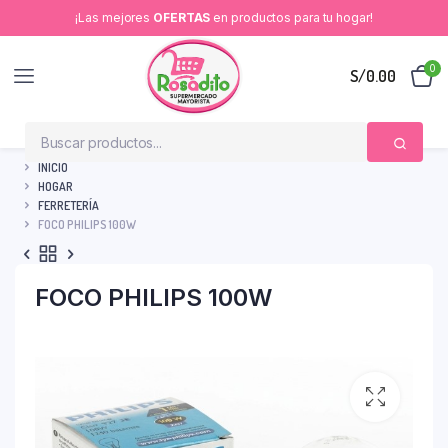
¡Las mejores
OFERTAS
en productos para tu hogar!
0
S/
0.00
INICIO
HOGAR
FERRETERÍA
FOCO PHILIPS 100W
FOCO PHILIPS 100W