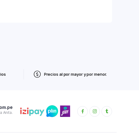
ios
Precios al por mayor y por menor.
com.pe
 Anita.