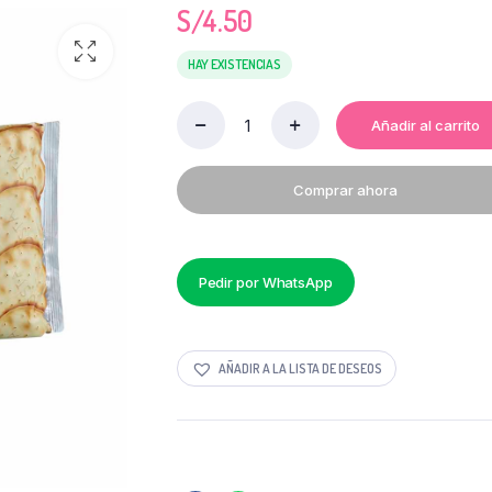
S/
4.50
HAY EXISTENCIAS
Añadir al carrito
GALLETA
AGUA
LINE
Comprar ahora
PACK
X
6
UNIDADES
quantity
Pedir por WhatsApp
AÑADIR A LA LISTA DE DESEOS