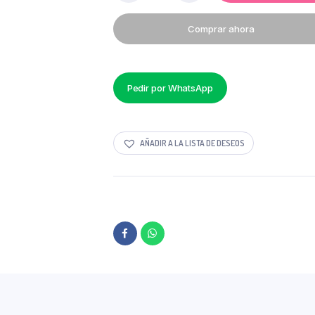
FACIL
MAGIC
Comprar ahora
25
LT
COLOR
SOLIDO
PRECIO
Pedir por WhatsApp
POR
MAYOR
quantity
AÑADIR A LA LISTA DE DESEOS