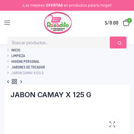
¡Las mejores
OFERTAS
en productos para tu hogar!
0
S/
0.00
INICIO
LIMPIEZA
HIGIENE PERSONAL
JABONES DE TOCADOR
JABON CAMAY X 125 G
JABON CAMAY X 125 G