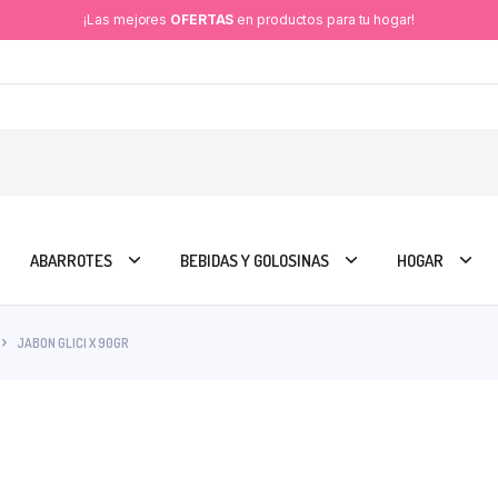
¡Las mejores
OFERTAS
en productos para tu hogar!
ABARROTES
BEBIDAS Y GOLOSINAS
HOGAR
JABON GLICI X 90GR