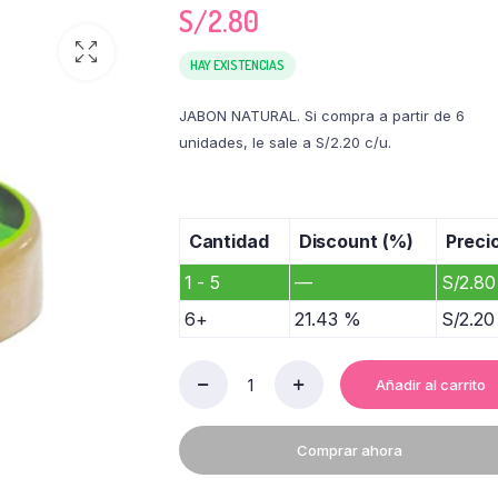
S/
2.80
HAY EXISTENCIAS
JABON NATURAL. Si compra a partir de 6
unidades, le sale a S/2.20 c/u.
Cantidad
Discount (%)
Preci
1 - 5
—
S/
2.80
6+
21.43 %
S/
2.20
Añadir al carrito
JABON
GLICI
X
Comprar ahora
90GR
quantity