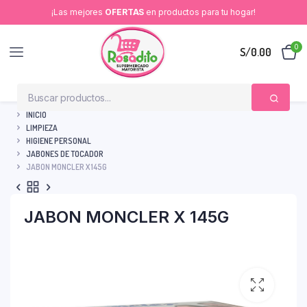
¡Las mejores
OFERTAS
en productos para tu hogar!
0
S/
0.00
INICIO
LIMPIEZA
HIGIENE PERSONAL
JABONES DE TOCADOR
JABON MONCLER X 145G
JABON MONCLER X 145G