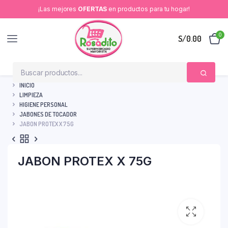
¡Las mejores
OFERTAS
en productos para tu hogar!
0
S/
0.00
INICIO
LIMPIEZA
HIGIENE PERSONAL
JABONES DE TOCADOR
JABON PROTEX X 75G
JABON PROTEX X 75G