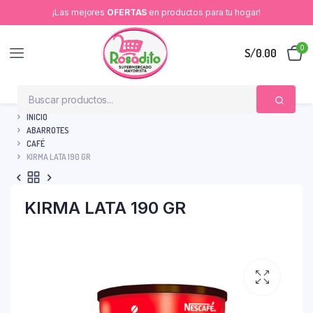
¡Las mejores
OFERTAS
en productos para tu hogar!
0
S/
0.00
INICIO
ABARROTES
CAFÉ
KIRMA LATA 190 GR
KIRMA LATA 190 GR