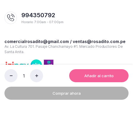
994350792
Horario 7:00am - 07:00pm
comercialrosadito@gmail.com / ventas@rosadito.com.pe
Av. La Cultura 701. Pasaje Chanchamayo #1. Mercado Productores De
Santa Anita.
Añadir al carrito
LAPICERO
FABER-
CASTELL
Comprar ahora
TRILUX
035
FINE
CJ
Copyright 2023 © Rosadito - Todos los derechos reservados
X
50
Términos y condiciones de uso
Política de Privacidad
UND