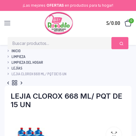
¡Las mejores
OFERTAS
en productos para tu hogar!
0
S/
0.00
INICIO
LIMPIEZA
LIMPIEZA DEL HOGAR
LEJÍAS
LEJIA CLOROX 668 ML/ PQT DE 15 UN
LEJIA CLOROX 668 ML/ PQT DE
15 UN