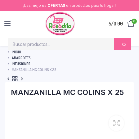
¡Las mejores
OFERTAS
en productos para tu hogar!
0
S/
0.00
INICIO
ABARROTES
INFUSIONES
MANZANILLA MC COLINS X 25
MANZANILLA MC COLINS X 25