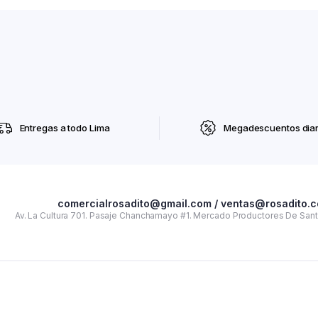
Entregas a todo Lima
Megadescuentos diar
comercialrosadito@gmail.com / ventas@rosadito.
Av. La Cultura 701. Pasaje Chanchamayo #1. Mercado Productores De Santa