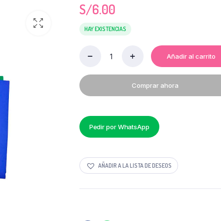
S/
6.00
HAY EXISTENCIAS
Añadir al carrito
PAPEL
ARCOIRIS
MERCYFAN
Comprar ahora
100
UNI
quantity
Pedir por WhatsApp
AÑADIR A LA LISTA DE DESEOS