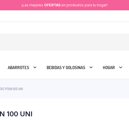
¡Las mejores
OFERTAS
en productos para tu hogar!
ABARROTES
BEBIDAS Y GOLOSINAS
HOGAR
ERCYFAN 100 UNI
N 100 UNI