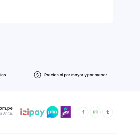
ios
Precios al por mayor y por menor.
com.pe
 Anita.