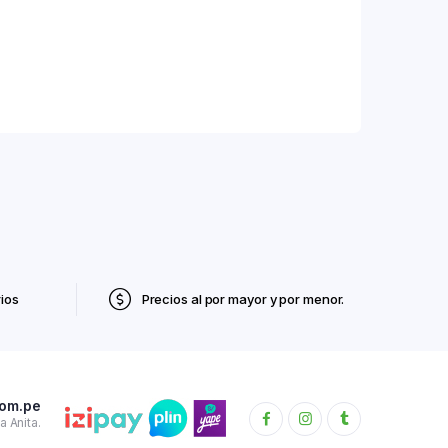
ios
Precios al por mayor y por menor.
com.pe
 Anita.