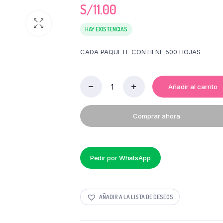
S/
11.00
HAY EXISTENCIAS
CADA PAQUETE CONTIENE 500 HOJAS
Añadir al carrito
PAPEL
KEROCOPY
75
Comprar ahora
GR
x
500
HOJAS
quantity
Pedir por WhatsApp
AÑADIR A LA LISTA DE DESEOS