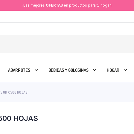
¡Las mejores
OFERTAS
en productos para tu hogar!
ABARROTES
BEBIDAS Y GOLOSINAS
HOGAR
5 GR X 500 HOJAS
 500 HOJAS