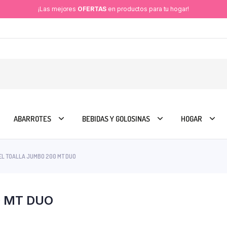
¡Las mejores
OFERTAS
en productos para tu hogar!
ABARROTES
BEBIDAS Y GOLOSINAS
HOGAR
L TOALLA JUMBO 200 MT DUO
0 MT DUO