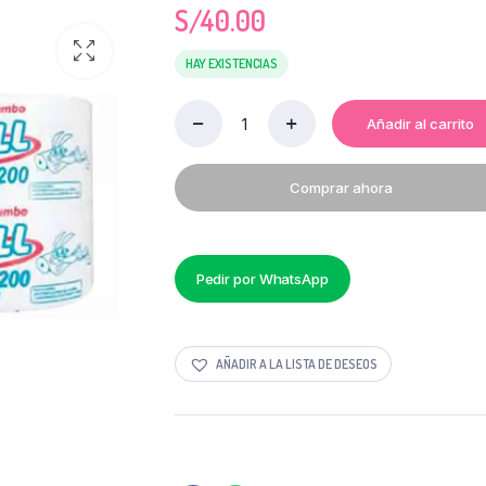
S/
40.00
HAY EXISTENCIAS
Añadir al carrito
PAPEL
TOALLA
JUMBO
Comprar ahora
200
MT
DUO
quantity
Pedir por WhatsApp
AÑADIR A LA LISTA DE DESEOS