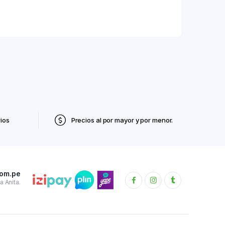
ios
Precios al por mayor y por menor.
com.pe
 Anita.