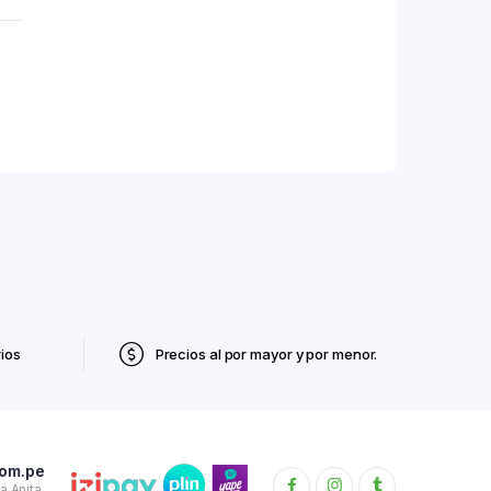
ios
Precios al por mayor y por menor.
com.pe
 Anita.