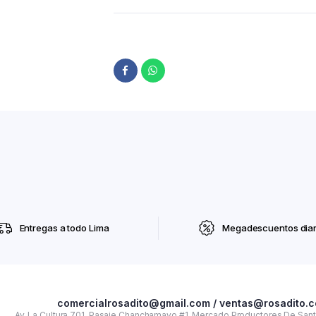
Entregas a todo Lima
Megadescuentos diar
comercialrosadito@gmail.com / ventas@rosadito.
Av. La Cultura 701. Pasaje Chanchamayo #1. Mercado Productores De Santa