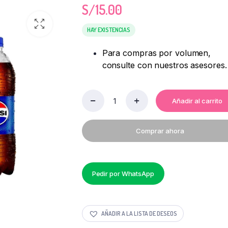
S/
15.00
HAY EXISTENCIAS
Para compras por volumen,
consulte con nuestros asesores.
Añadir al carrito
PEPSI
1
LITRO.
Comprar ahora
PAQUETE
DE
6
UNIDADES
quantity
Pedir por WhatsApp
AÑADIR A LA LISTA DE DESEOS