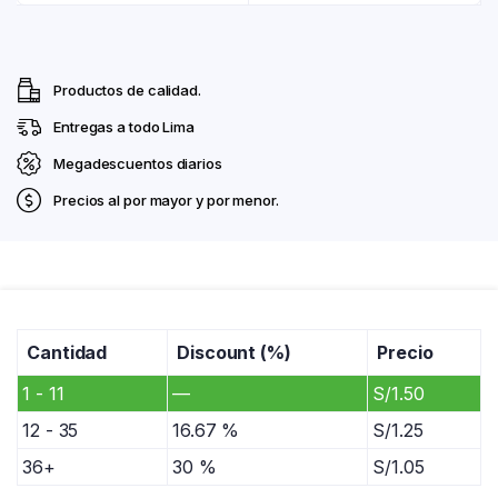
Productos de calidad.
Entregas a todo Lima
Megadescuentos diarios
Precios al por mayor y por menor.
994350792
Horario 7:00am - 07:00pm
Cantidad
Discount (%)
Precio
1 - 11
—
S/
1.50
comercialrosadito@gmail.com / ventas@rosadito.com.pe
Av. La Cultura 701. Pasaje Chanchamayo #1. Mercado Productores De
12 - 35
16.67 %
S/
1.25
Santa Anita.
36+
30 %
S/
1.05