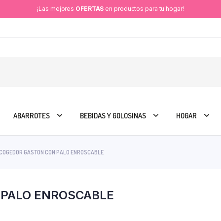
¡Las mejores
OFERTAS
en productos para tu hogar!
ABARROTES
BEBIDAS Y GOLOSINAS
HOGAR
COGEDOR GASTON CON PALO ENROSCABLE
 PALO ENROSCABLE