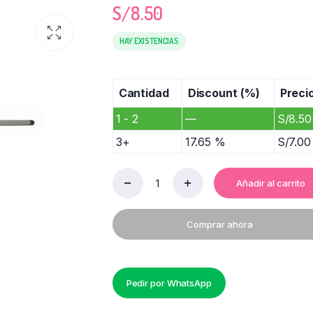
S/
8.50
HAY EXISTENCIAS
Cantidad
Discount (%)
Preci
1 - 2
—
S/
8.50
3+
17.65 %
S/
7.00
Añadir al carrito
RECOGEDOR
GASTON
CON
Comprar ahora
PALO
ENROSCABLE
quantity
Pedir por WhatsApp