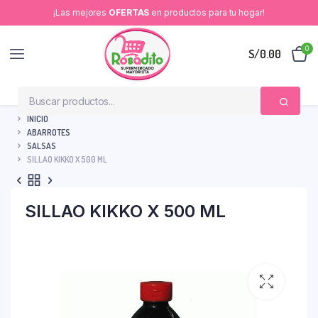
¡Las mejores
OFERTAS
en productos para tu hogar!
0
S/
0.00
INICIO
ABARROTES
SALSAS
SILLAO KIKKO X 500 ML
SILLAO KIKKO X 500 ML