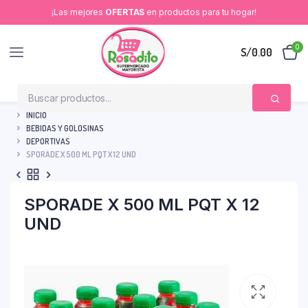
¡Las mejores
OFERTAS
en productos para tu hogar!
0
S/
0.00
INICIO
BEBIDAS Y GOLOSINAS
DEPORTIVAS
SPORADE X 500 ML PQT X 12 UND
SPORADE X 500 ML PQT X 12
UND