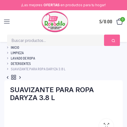
¡Las mejores
OFERTAS
en productos para tu hogar!
0
S/
0.00
INICIO
LIMPIEZA
LAVADO DE ROPA
DETERGENTES
SUAVIZANTE PARA ROPA DARYZA 3.8 L
SUAVIZANTE PARA ROPA
DARYZA 3.8 L