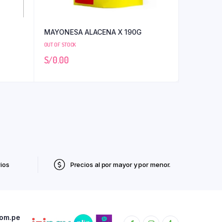
MAYONESA ALACENA X 190G
OUT OF STOCK
S/
0.00
ios
Precios al por mayor y por menor.
com.pe