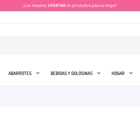
¡Las mejores
OFERTAS
en productos para tu hogar!
ABARROTES
BEBIDAS Y GOLOSINAS
HOGAR