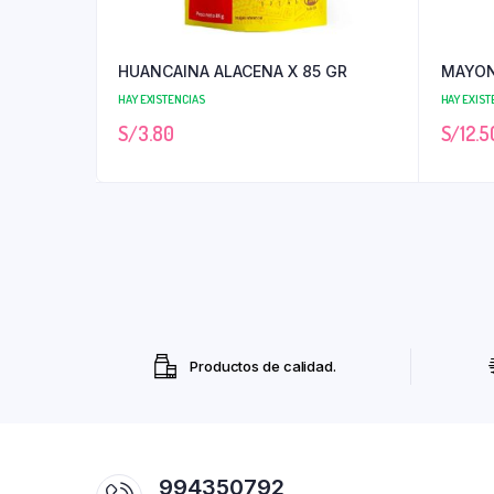
HUANCAINA ALACENA X 85 GR
MAYON
HAY EXISTENCIAS
HAY EXIST
S/
3.80
S/
12.5
Productos de calidad.
994350792