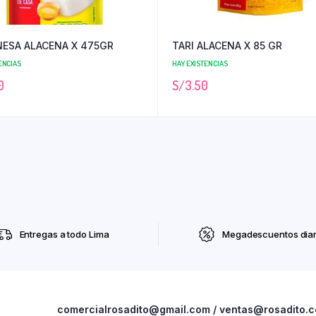
ESA ALACENA X 475GR
TARI ALACENA X 85 GR
ENCIAS
HAY EXISTENCIAS
0
S/
3.50
Entregas a todo Lima
Megadescuentos diar
comercialrosadito@gmail.com / ventas@rosadito.