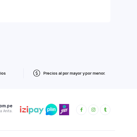
ios
Precios al por mayor y por menor.
com.pe
 Anita.