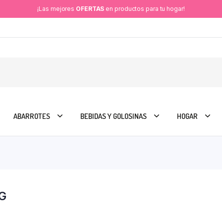
¡Las mejores
OFERTAS
en productos para tu hogar!
ABARROTES
BEBIDAS Y GOLOSINAS
HOGAR
G