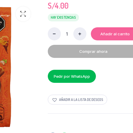
S/
4.00
HAY EXISTENCIAS
Añadir al carrito
UCHUCUTA
ALACENA
X
Comprar ahora
85G
quantity
Pedir por WhatsApp
AÑADIR A LA LISTA DE DESEOS