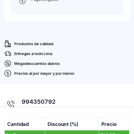
Productos de calidad.
Entregas a todo Lima
Megadescuentos diarios
Precios al por mayor y por menor.
994350792
Horario 7:00am - 07:00pm
Cantidad
Discount (%)
Precio
comercialrosadito@gmail.com / ventas@rosadito.com.pe
Av. La Cultura 701. Pasaje Chanchamayo #1. Mercado Productores De