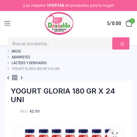
¡Las mejores
OFERTAS
en productos para tu hogar!
0
S/
0.00
INICIO
ABARROTES
LÁCTEOS Y DERIVADOS
YOGURT GLORIA 180 GR X 24 UNI
YOGURT GLORIA 180 GR X 24
UNI
SKU:
42.00