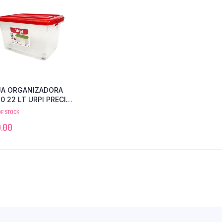
JA ORGANIZADORA
0 22 LT URPI PRECIO
R MAYOR
OF STOCK
.00