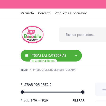
Mi cuenta
Contacto
Productos al por mayor
TODAS LAS CATEGORÍAS
TOTAL 803 PRODUCTOS
INICIO
PRODUCTOS ETIQUETADOS “CEBADA”
FILTRAR POR PRECIO
Precio:
S/10
—
S/20
FILTRAR
Precio
Precio