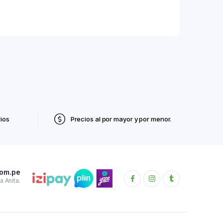
ios
Precios al por mayor y por menor.
com.pe
 Anita.