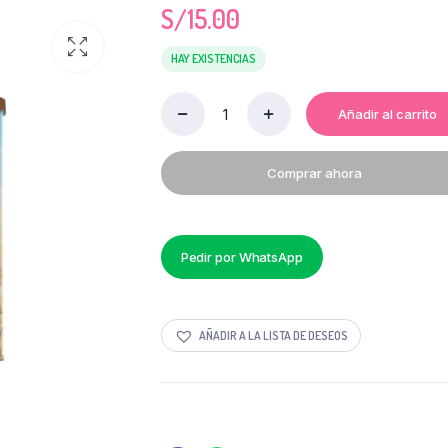
S/
15.00
HAY EXISTENCIAS
Añadir al carrito
ECCO
LATA
170
Comprar ahora
GR
quantity
Pedir por WhatsApp
AÑADIR A LA LISTA DE DESEOS