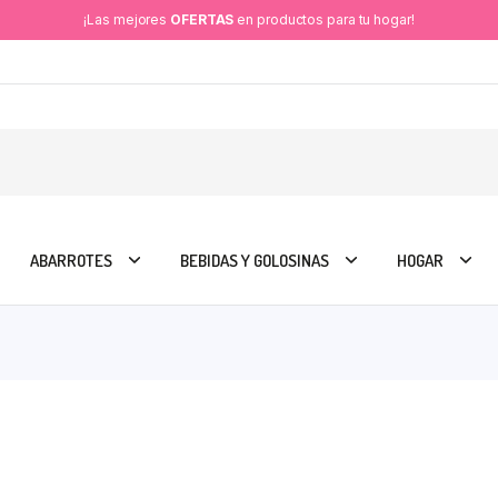
¡Las mejores
OFERTAS
en productos para tu hogar!
ABARROTES
BEBIDAS Y GOLOSINAS
HOGAR