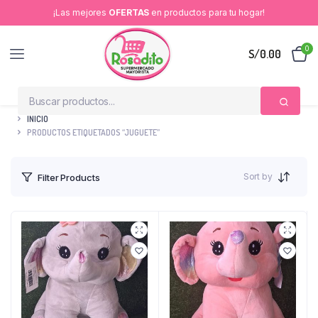
¡Las mejores
OFERTAS
en productos para tu hogar!
0
S/
0.00
INICIO
PRODUCTOS ETIQUETADOS “JUGUETE”
Sort by
Filter Products